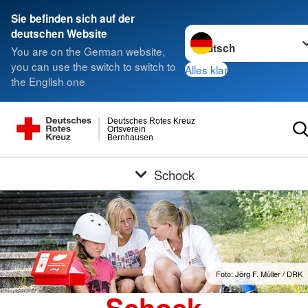
Sie befinden sich auf der
Sprache wechseln zu
deutschen Website
You are on the German website,
you can use the switch to switch to
Alles klar
the English one
Deutsches Rotes Kreuz
Ortsverein
Bernhausen
Schock
Foto: Jörg F. Müller / DRK
Schock