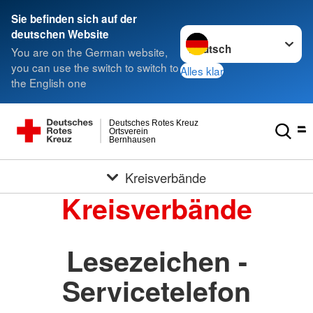
Sie befinden sich auf der
Sprache wechseln zu
deutschen Website
You are on the German website,
you can use the switch to switch to
Alles klar
the English one
Deutsches Rotes Kreuz
Ortsverein
Bernhausen
Kreisverbände
Kreisverbände
Lesezeichen -
Servicetelefon