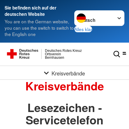
Sie befinden sich auf der
Sprache wechseln zu
deutschen Website
You are on the German website,
you can use the switch to switch to
Alles klar
the English one
Deutsches Rotes Kreuz
Ortsverein
Bernhausen
Kreisverbände
Kreisverbände
Lesezeichen -
Servicetelefon