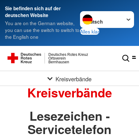
Sie befinden sich auf der
Sprache wechseln zu
deutschen Website
You are on the German website,
you can use the switch to switch to
Alles klar
the English one
Deutsches Rotes Kreuz
Ortsverein
Bernhausen
Kreisverbände
Kreisverbände
Lesezeichen -
Servicetelefon