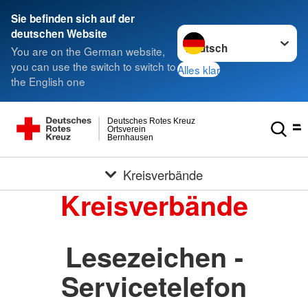
Sie befinden sich auf der
Sprache wechseln zu
deutschen Website
You are on the German website,
you can use the switch to switch to
Alles klar
the English one
Deutsches Rotes Kreuz
Ortsverein
Bernhausen
Kreisverbände
Kreisverbände
Lesezeichen -
Servicetelefon